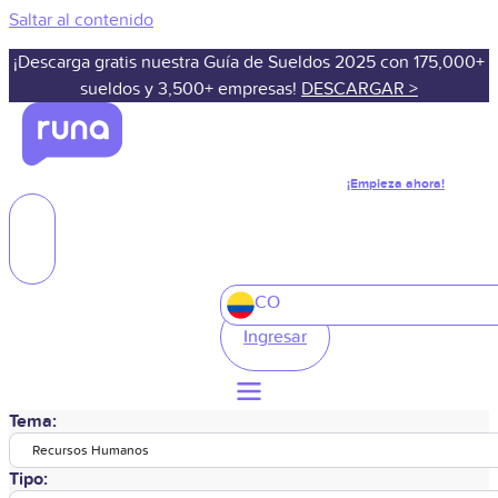
Saltar al contenido
¡Descarga gratis nuestra Guía de Sueldos 2025 con 175,000+
sueldos y 3,500+ empresas!
DESCARGAR >
¡Empieza ahora!
CO
Ingresar
Tema:
Recursos Humanos
Tipo: