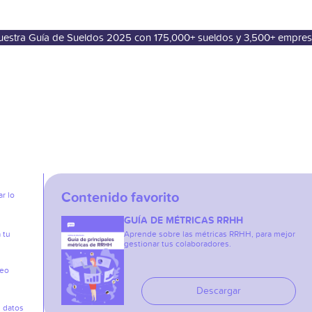
nuestra Guía de Sueldos 2025 con 175,000+ sueldos y 3,500+ empre
Contenido favorito
r lo
GUÍA DE MÉTRICAS RRHH
 tu
Aprende sobre las métricas RRHH, para mejor
gestionar tus colaboradores.
reo
Descargar
s datos