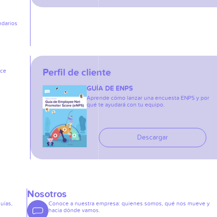
ndarios
Perfil de cliente
ice
GUÍA DE ENPS
Aprende cómo lanzar una encuesta ENPS y por
qué te ayudará con tu equipo.
Descargar
Nosotros
guías,
Conoce a nuestra empresa: quienes somos, qué nos mueve y
hacia dónde vamos.