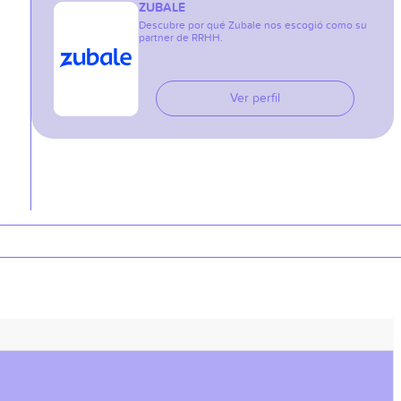
ZUBALE
Descubre por qué Zubale nos escogió como su
partner de RRHH.
Ver perfil