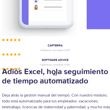
CAPTERRA
Calificación promedio 4.9/5
SOFTWARE ADVICE
Calificación promedio 4.9/5
Adiós Excel, hola seguimiento
G2
de tiempo automatizado
Calificación promedio 4.9/5
Deja atrás la gestión manual del tiempo. Con nuestro módulo,
todo está automatizado para tus empleados: vacaciones,
teletrabajo, licencias de maternidad y paternidad, y mucho más