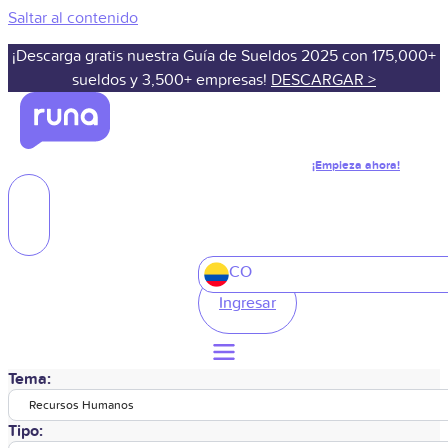
Saltar al contenido
¡Descarga gratis nuestra Guía de Sueldos 2025 con 175,000+
sueldos y 3,500+ empresas!
DESCARGAR >
¡Empieza ahora!
CO
Ingresar
Tema:
Recursos Humanos
Tipo: