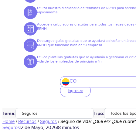
Utiliza nuestro diccionario de términos de RRHH para apren
rápidamente.
Accede a calculadoras gratuitas para todas tus necesidades
RRHH.
Descargue guías gratuitas que te ayudará a diseñar un área 
RRHH que funcione bien en tu empresa.
Utilice plantillas gratuitas que le ayudarán a gestionar el cicl
vida de los empleados de principio a fin.
CO
Ingresar
Tema:
Tipo:
Seguros
Todos los tip
Home
/
Recursos
/
Seguros
/
Seguro de vida: ¿Qué es? ¿Qué cubre?
Seguros
|
2 de Mayo, 2026
|
8 minutos