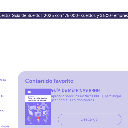
nuestra Guía de Sueldos 2025 con 175,000+ sueldos y 3,500+ empre
Contenido favorito
r lo
GUÍA DE MÉTRICAS RRHH
 tu
Aprende sobre las métricas RRHH, para mejor
gestionar tus colaboradores.
reo
Descargar
s datos