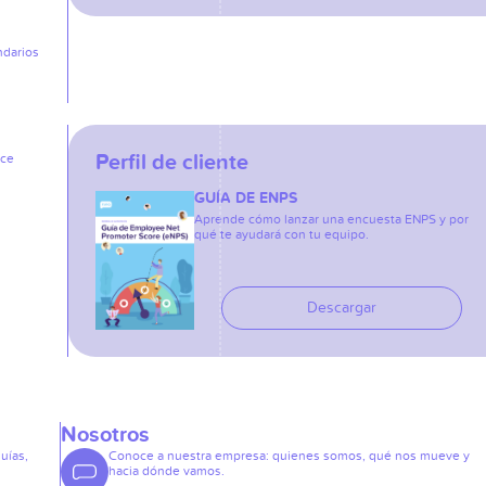
ndarios
Perfil de cliente
ice
GUÍA DE ENPS
Aprende cómo lanzar una encuesta ENPS y por
qué te ayudará con tu equipo.
Descargar
Nosotros
guías,
Conoce a nuestra empresa: quienes somos, qué nos mueve y
hacia dónde vamos.