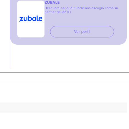
ZUBALE
Descubre por qué Zubale nos escogió como su
partner de RRHH.
Ver perfil