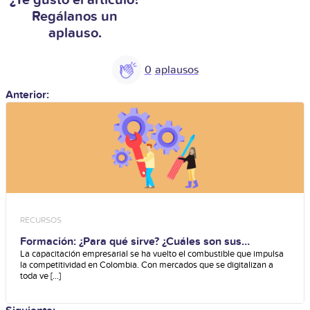
¿Te gustó el artículo?
Regálanos un
aplauso.
0
Anterior:
RECURSOS
Formación: ¿Para qué sirve? ¿Cuáles son sus
beneficios?
La capacitación empresarial se ha vuelto el combustible que impulsa
la competitividad en Colombia. Con mercados que se digitalizan a
toda ve [...]