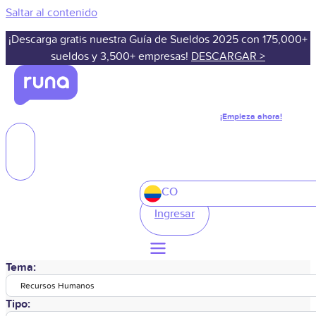
Saltar al contenido
¡Descarga gratis nuestra Guía de Sueldos 2025 con 175,000+
sueldos y 3,500+ empresas!
DESCARGAR >
¡Empieza ahora!
CO
Ingresar
Tema:
Recursos Humanos
Tipo: