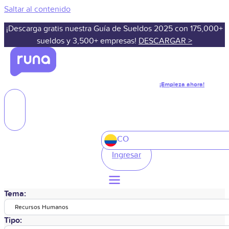
Saltar al contenido
¡Descarga gratis nuestra Guía de Sueldos 2025 con 175,000+
sueldos y 3,500+ empresas!
DESCARGAR >
¡Empieza ahora!
CO
Ingresar
Tema:
Recursos Humanos
Tipo: