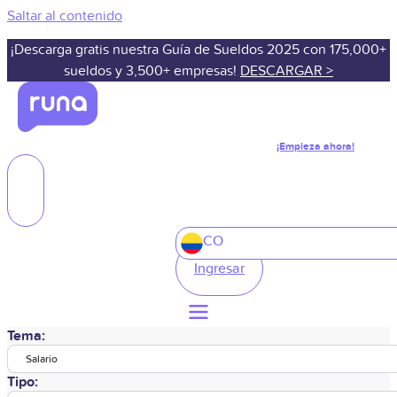
Saltar al contenido
¡Descarga gratis nuestra Guía de Sueldos 2025 con 175,000+
sueldos y 3,500+ empresas!
DESCARGAR >
¡Empieza ahora!
CO
Ingresar
Tema:
Salario
Tipo: