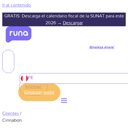
Ir al contenido
GRATIS: Descarga el calendario fiscal de la SUNAT para este
2026 →
Descargar
¡Empieza ahora!
PE
Ingresar
Clientes
/
Cinnabon