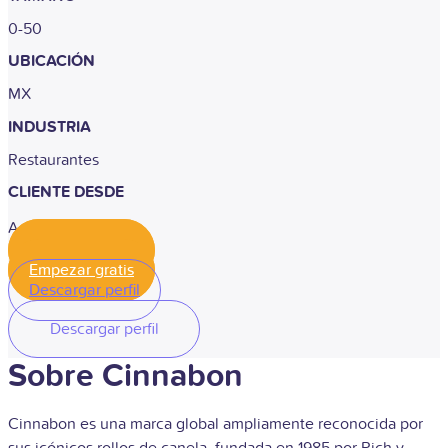
0-50
UBICACIÓN
MX
INDUSTRIA
Restaurantes
CLIENTE DESDE
Agosto, 2023
Empezar gratis
Empezar gratis
Descargar perfil
Descargar perfil
Sobre Cinnabon
Cinnabon es una marca global ampliamente reconocida por
sus icónicos rollos de canela, fundada en 1985 por Rich y