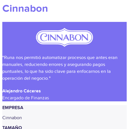
Cinnabon
"Runa nos permitió automatizar procesos que antes eran
manuales, reduciendo errores y asegurando pagos
puntuales, lo que ha sido clave para enfocarnos en la
operación del negocio."
Alejandro Cáceres
Encargado de Finanzas
EMPRESA
Cinnabon
TAMAÑO