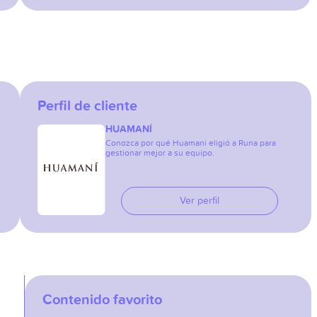
Perfil de cliente
HUAMANÍ
Conozca por qué Huamani eligió a Runa para
gestionar mejor a su equipo.
Ver perfil
Contenido favorito