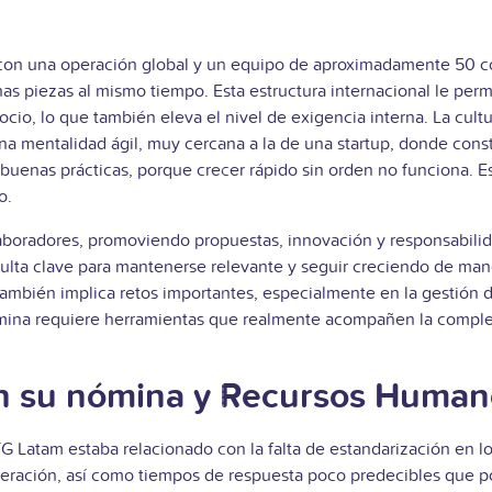
on una operación global y un equipo de aproximadamente 50 cola
has piezas al mismo tiempo. Esta estructura internacional le per
ocio, lo que también eleva el nivel de exigencia interna. La cult
una mentalidad ágil, muy cercana a la de una startup, donde co
buenas prácticas, porque crecer rápido sin orden no funciona. Est
o.
olaboradores, promoviendo propuestas, innovación y responsabilid
ulta clave para mantenerse relevante y seguir creciendo de man
también implica retos importantes, especialmente en la gestión 
 nómina requiere herramientas que realmente acompañen la comple
on su nómina y Recursos Human
TG Latam estaba relacionado con la falta de estandarización en
eración, así como tiempos de respuesta poco predecibles que podí