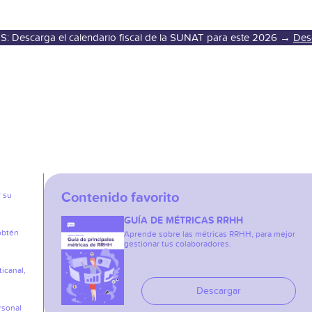
S: Descarga el calendario fiscal de la SUNAT para este 2026 →
Des
Contenido favorito
r su
GUÍA DE MÉTRICAS RRHH
obtén
Aprende sobre las métricas RRHH, para mejor
gestionar tus colaboradores.
icanal,
Descargar
rsonal