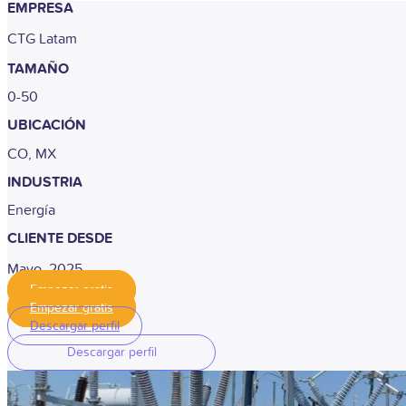
EMPRESA
CTG Latam
TAMAÑO
0-50
UBICACIÓN
CO, MX
INDUSTRIA
Energía
CLIENTE DESDE
Mayo, 2025
Empezar gratis
Empezar gratis
Descargar perfil
Descargar perfil