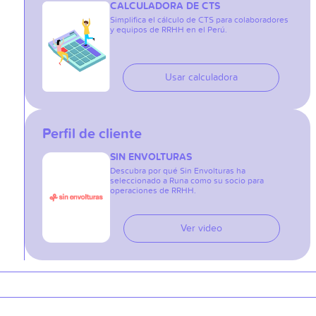
CALCULADORA DE CTS
Simplifica el cálculo de CTS para colaboradores
y equipos de RRHH en el Perú.
Usar calculadora
Perfil de cliente
SIN ENVOLTURAS
Descubra por qué Sin Envolturas ha
seleccionado a Runa como su socio para
operaciones de RRHH.
Ver video