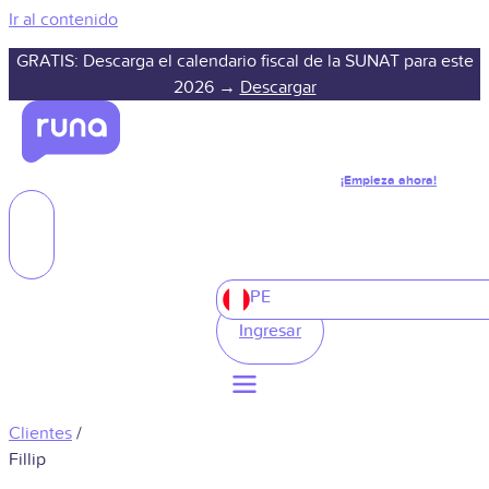
Ir al contenido
GRATIS: Descarga el calendario fiscal de la SUNAT para este
2026 →
Descargar
¡Empieza ahora!
PE
Ingresar
Clientes
/
Fillip