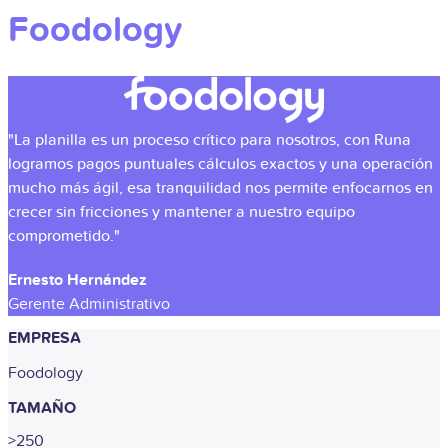
Foodology
"La planilla es un proceso crítico para nosotros, con Runa
logramos pagos puntuales cálculos exactos y una operación
mucho más ágil, esa tranquilidad nos permite enfocarnos en
crecer sin fricciones y mantener a nuestro equipo
comprometido."
Ernesto Hernández
Gerente Administrativo
EMPRESA
Foodology
TAMAÑO
>250