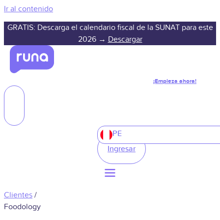
Ir al contenido
GRATIS: Descarga el calendario fiscal de la SUNAT para este
2026 →
Descargar
¡Empieza ahora!
PE
Ingresar
Clientes
/
Foodology