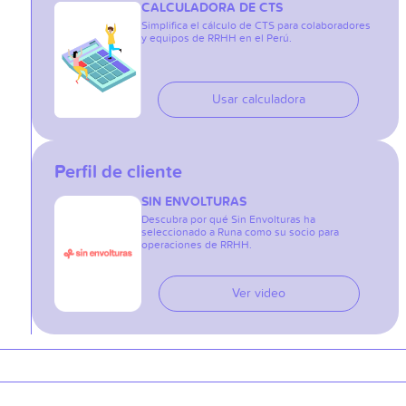
CALCULADORA DE CTS
Simplifica el cálculo de CTS para colaboradores
y equipos de RRHH en el Perú.
Usar calculadora
Perfil de cliente
SIN ENVOLTURAS
Descubra por qué Sin Envolturas ha
seleccionado a Runa como su socio para
operaciones de RRHH.
Ver video