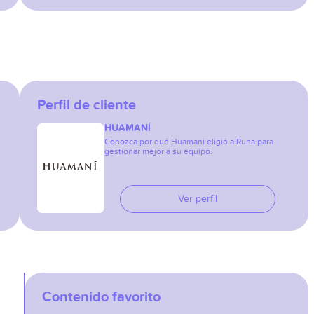
Perfil de cliente
HUAMANÍ
Conozca por qué Huamani eligió a Runa para
gestionar mejor a su equipo.
Ver perfil
Contenido favorito