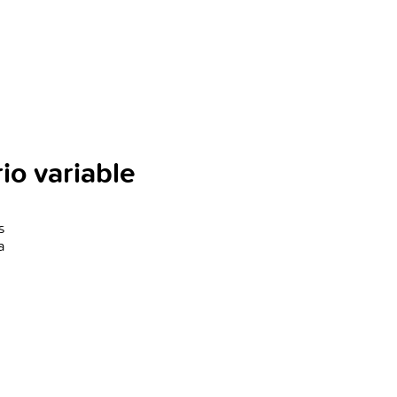
io variable
s
a