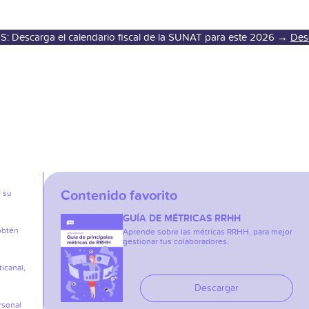
S: Descarga el calendario fiscal de la SUNAT para este 2026 →
Des
Contenido favorito
r su
GUÍA DE MÉTRICAS RRHH
obtén
Aprende sobre las métricas RRHH, para mejor
gestionar tus colaboradores.
icanal,
Descargar
rsonal