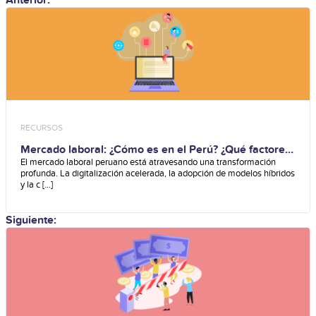
RECURSOS
Mercado laboral: ¿Cómo es en el Perú? ¿Qué factores
lo afectan?
El mercado laboral peruano está atravesando una transformación
profunda. La digitalización acelerada, la adopción de modelos híbridos
y la c [...]
Siguiente: