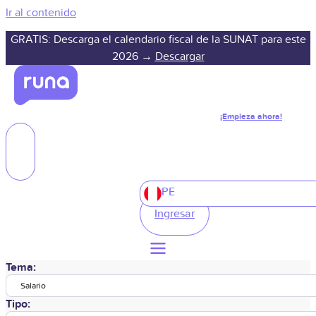
Ir al contenido
GRATIS: Descarga el calendario fiscal de la SUNAT para este
2026 →
Descargar
¡Empieza ahora!
PE
Ingresar
Tema:
Salario
Tipo: