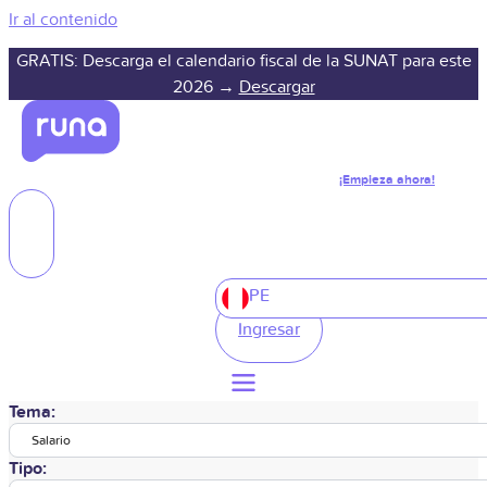
Ir al contenido
GRATIS: Descarga el calendario fiscal de la SUNAT para este
2026 →
Descargar
¡Empieza ahora!
PE
Ingresar
Tema:
Salario
Tipo: