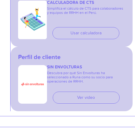
CALCULADORA DE CTS
Simplifica el cálculo de CTS para colaboradores
y equipos de RRHH en el Perú.
Usar calculadora
Perfil de cliente
SIN ENVOLTURAS
Descubra por qué Sin Envolturas ha
seleccionado a Runa como su socio para
operaciones de RRHH.
Ver video