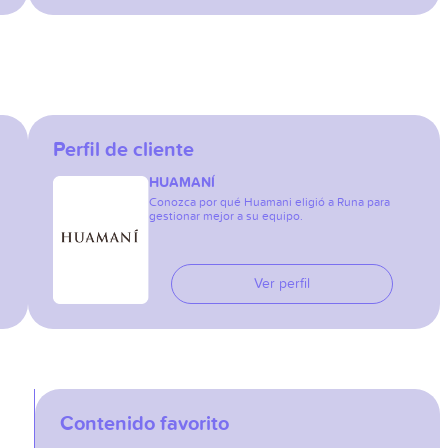
Perfil de cliente
HUAMANÍ
Conozca por qué Huamani eligió a Runa para
gestionar mejor a su equipo.
Ver perfil
Contenido favorito