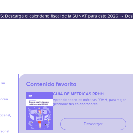
S: Descarga el calendario fiscal de la SUNAT para este 2026 →
Des
Contenido favorito
r su
GUÍA DE MÉTRICAS RRHH
obtén
Aprende sobre las métricas RRHH, para mejor
gestionar tus colaboradores.
icanal,
Descargar
rsonal