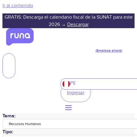
Ir al contenido
GRATIS: Descarga el calendario fiscal de la SUNAT para este
2026 →
Descargar
¡Empieza ahora!
PE
Ingresar
Tema:
Recursos Humanos
Tipo: