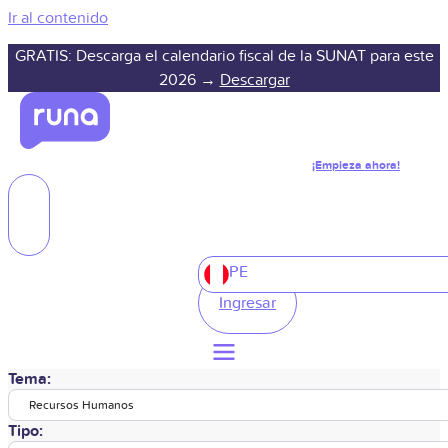
Ir al contenido
GRATIS: Descarga el calendario fiscal de la SUNAT para este
2026 →
Descargar
¡Empieza ahora!
PE
Ingresar
Tema:
Recursos Humanos
Tipo: