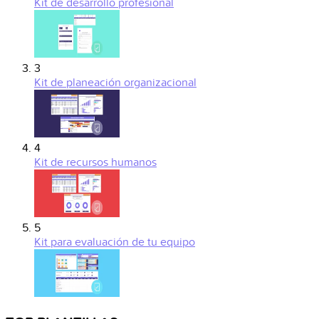
Kit de desarrollo profesional
3
Kit de planeación organizacional
4
Kit de recursos humanos
5
Kit para evaluación de tu equipo