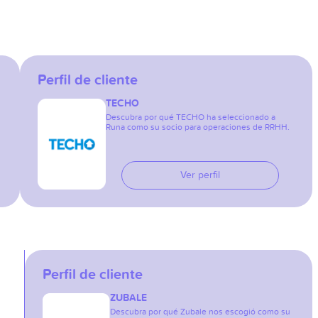
Perfil de cliente
TECHO
Descubra por qué TECHO ha seleccionado a
Runa como su socio para operaciones de RRHH.
Ver perfil
Perfil de cliente
ZUBALE
Descubra por qué Zubale nos escogió como su