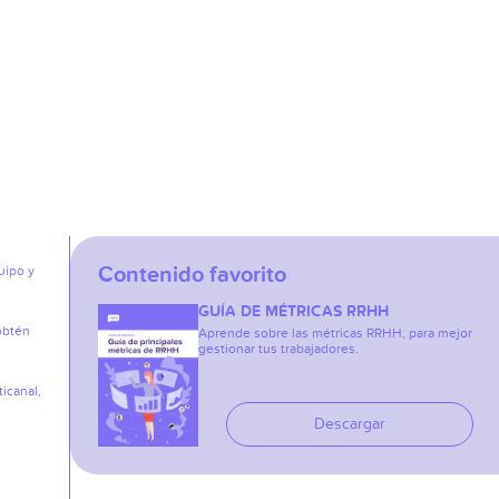
Contenido favorito
uipo y
GUÍA DE MÉTRICAS RRHH
obtén
Aprende sobre las métricas RRHH, para mejor
gestionar tus trabajadores.
icanal,
Descargar