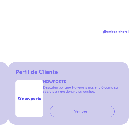
¡Empieza ahora!
Perfil de Cliente
NOWPORTS
Descubra por qué Nowports nos eligió como su
socio para gestionar a su equipo.
Ver perfil