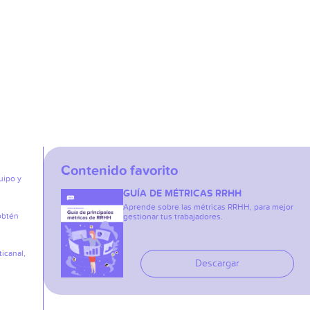
Contenido favorito
uipo y
GUÍA DE MÉTRICAS RRHH
Aprende sobre las métricas RRHH, para mejor
obtén
gestionar tus trabajadores.
icanal,
Descargar