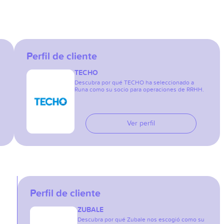
Perfil de cliente
TECHO
Descubra por qué TECHO ha seleccionado a
Runa como su socio para operaciones de RRHH.
Ver perfil
Perfil de cliente
ZUBALE
Descubra por qué Zubale nos escogió como su