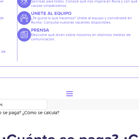
der
Sonrisas para todos. Conoce qué nos inspira en Runa y con qué
causas simpatizamos.
ÚNETE AL EQUIPO
 de
¿Te gusta lo que hacemos? Únete al equipo y conviértete en
Runito. Consulta nuestras vacantes disponibles.
PRENSA
e
Descubre qué dicen sobre nosotros en distintos medios de
comunicación.
o de
os
to se paga? ¿Cómo se calcula?