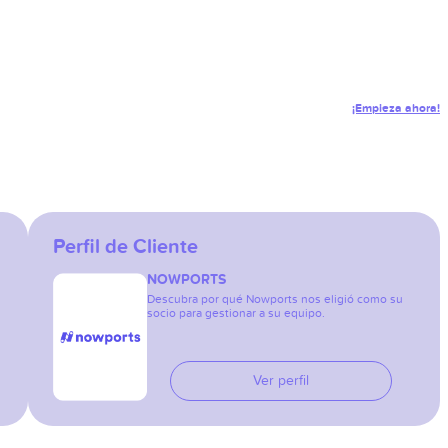
¡Empieza ahora!
Perfil de Cliente
NOWPORTS
Descubra por qué Nowports nos eligió como su
socio para gestionar a su equipo.
Ver perfil