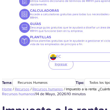
Utiliza nuestro diccionario de términos de RRHH para apren
rápidamente.
CALCULADORAS
Accede a calculadoras gratuitas para todas tus necesidades
RRHH.
GUÍAS
Descarga guías gratuitas que te ayudará a diseñar un área d
RRHH que funcione bien en tu empresa.
PLANTILLAS
Utiliza plantillas gratuitas que le ayudarán a gestionar el cicl
vida de los empleados de principio a fin.
EC
Ingresar
Tema:
Tipo:
Recursos Humanos
Todos los tip
Home
/
Recursos
/
Recursos humanos
/
Impuesto a la renta: ¿Cuán
Recursos humanos
|
14 de Mayo, 2026
|
10 minutos