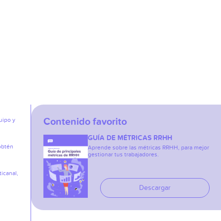
Contenido favorito
uipo y
GUÍA DE MÉTRICAS RRHH
obtén
Aprende sobre las métricas RRHH, para mejor
gestionar tus trabajadores.
icanal,
Descargar