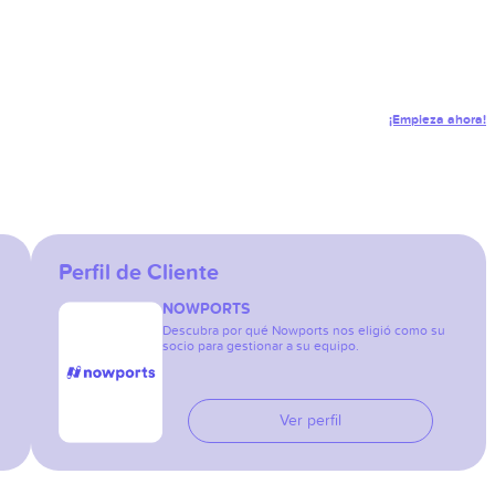
¡Empieza ahora!
Perfil de Cliente
NOWPORTS
Descubra por qué Nowports nos eligió como su
socio para gestionar a su equipo.
Ver perfil