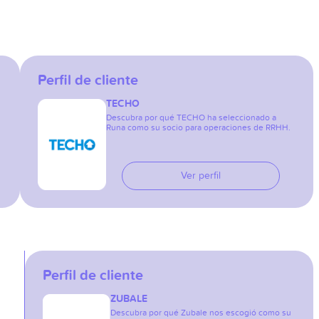
Perfil de cliente
TECHO
Descubra por qué TECHO ha seleccionado a
Runa como su socio para operaciones de RRHH.
Ver perfil
Perfil de cliente
ZUBALE
Descubra por qué Zubale nos escogió como su