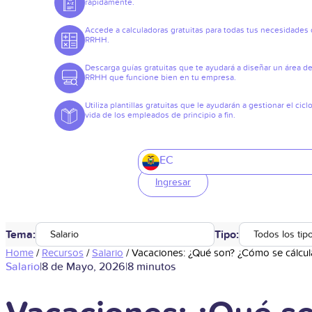
rápidamente.
Accede a calculadoras gratuitas para todas tus necesidades
RRHH.
Descarga guías gratuitas que te ayudará a diseñar un área d
RRHH que funcione bien en tu empresa.
Utiliza plantillas gratuitas que le ayudarán a gestionar el cicl
vida de los empleados de principio a fin.
EC
Ingresar
Tema:
Tipo:
Salario
Todos los tip
Home
/
Recursos
/
Salario
/
Vacaciones: ¿Qué son? ¿Cómo se cálcul
Salario
|
8 de Mayo, 2026
|
8 minutos