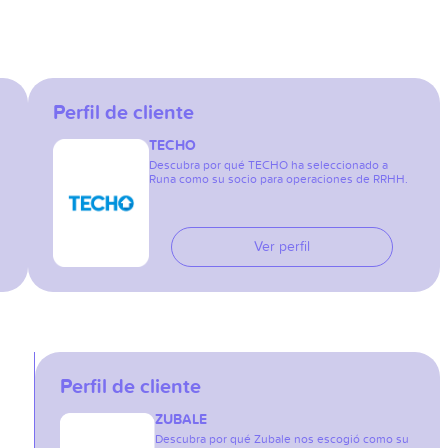
Perfil de cliente
TECHO
Descubra por qué TECHO ha seleccionado a
Runa como su socio para operaciones de RRHH.
Ver perfil
Perfil de cliente
ZUBALE
Descubra por qué Zubale nos escogió como su