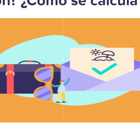
n? ¿Cómo se cálcula