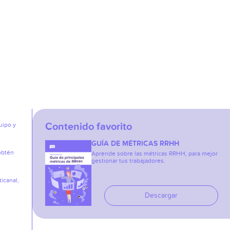
Contenido favorito
uipo y
GUÍA DE MÉTRICAS RRHH
obtén
Aprende sobre las métricas RRHH, para mejor
gestionar tus trabajadores.
icanal,
Descargar