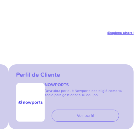
¡Empieza ahora!
Perfil de Cliente
NOWPORTS
Descubra por qué Nowports nos eligió como su
socio para gestionar a su equipo.
Ver perfil