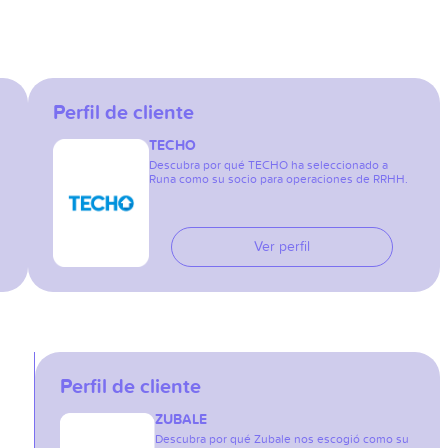
Perfil de cliente
TECHO
Descubra por qué TECHO ha seleccionado a
Runa como su socio para operaciones de RRHH.
Ver perfil
Perfil de cliente
ZUBALE
Descubra por qué Zubale nos escogió como su