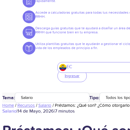
rápidamente.
Accede a calculadoras gratuitas para todas tus necesidades
RRHH.
Descarga guías gratuitas que te ayudará a diseñar un área d
RRHH que funcione bien en tu empresa.
Utiliza plantillas gratuitas que le ayudarán a gestionar el cicl
vida de los empleados de principio a fin.
EC
Ingresar
Tema:
Tipo:
Salario
Todos los tip
Home
/
Recursos
/
Salario
/
Préstamos: ¿Qué son? ¿Cómo otorgarlos
Salario
|
14 de Mayo, 2026
|
7 minutos