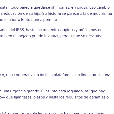
pital, todo parecía quedarse ahí nomás, en pausa. Eso cambió
a educación de su hija. Su historia se parece a la de muchísima
e el ahorro lento nunca permite.
arios del IESS, hasta microcréditos rápidos y préstamos en
dito bien manejado puede levantar, pero si uno se descuida…
co, una cooperativa, o incluso plataformas en línea) presta una
n una urgencia grande. El asunto está regulado, así que hay
que fijan tasas, plazos y hasta los requisitos de garantías o
), o bien ser a sola firma o con fiador (como los populares