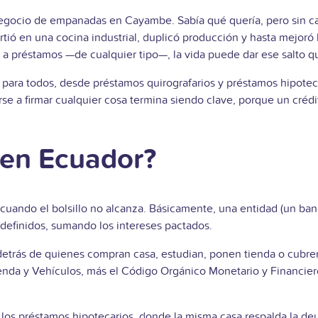
egocio de empanadas en Cayambe. Sabía qué quería, pero sin ca
tió en una cocina industrial, duplicó producción y hasta mejoró l
 préstamos —de cualquier tipo—, la vida puede dar ese salto qu
 para todos, desde préstamos quirografarios y préstamos hipotec
rse a firmar cualquier cosa termina siendo clave, porque un cré
 en Ecuador?
 cuando el bolsillo no alcanza. Básicamente, una entidad (un ban
definidos, sumando los intereses pactados.
r detrás de quienes compran casa, estudian, ponen tienda o cubre
nda y Vehículos, más el Código Orgánico Monetario y Financiero— 
os préstamos hipotecarios, donde la misma casa respalda la deuda