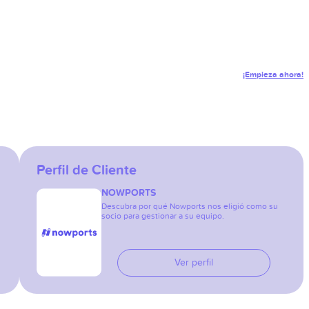
¡Empieza ahora!
Perfil de Cliente
NOWPORTS
Descubra por qué Nowports nos eligió como su
socio para gestionar a su equipo.
Ver perfil