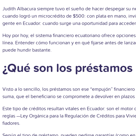
Judith Albacura siempre tuvo el sueño de hacer despegar su n
cuando logró un microcrédito de $500: con plata en mano, invir
gente en Ecuador: cuando surge una oportunidad para acceder a
Hoy por hoy, el sistema financiero ecuatoriano ofrece opciones
línea. Entender cómo funcionan y en qué fijarse antes de lanza
puede hundir bastante.
¿Qué son los préstamos
Visto a lo sencillo, los préstamos son ese “empujón” financiero
suma, que el beneficiario se compromete a devolver en plazos 
Este tipo de créditos resultan vitales en Ecuador: son el moto
reglas —Ley Orgánica para la Regulación de Créditos para Vivie
fiadores.
Según el tipo de préstamo, pueden pedirse garantías (como en l