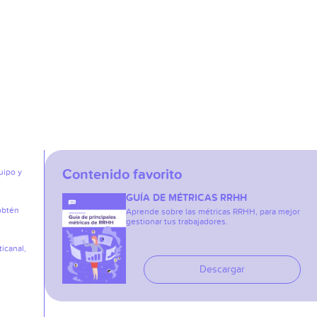
Contenido favorito
uipo y
GUÍA DE MÉTRICAS RRHH
obtén
Aprende sobre las métricas RRHH, para mejor
gestionar tus trabajadores.
icanal,
Descargar