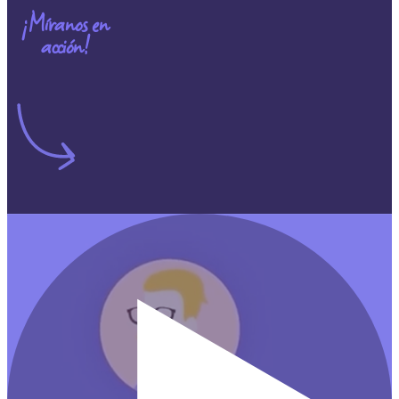
¡Míranos en
acción!