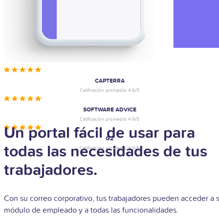
CAPTERRA
Calificación promedio 4.9/5
SOFTWARE ADVICE
Calificación promedio 4.9/5
Un portal fácil de usar para
G2
todas las necesidades de tus
Calificación promedio 4.9/5
trabajadores.
Con su correo corporativo, tus trabajadores pueden acceder a 
módulo de empleado y a todas las funcionalidades.