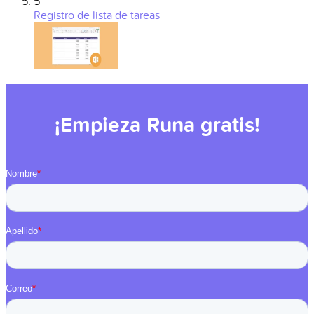
5
Registro de lista de tareas
¡Empieza Runa gratis!