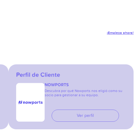
¡Empieza ahora!
Perfil de Cliente
NOWPORTS
Descubra por qué Nowports nos eligió como su
socio para gestionar a su equipo.
Ver perfil