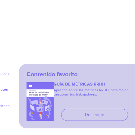
Contenido favorito
uipo y
GUÍA DE MÉTRICAS RRHH
obtén
Aprende sobre las métricas RRHH, para mejor
gestionar tus trabajadores.
icanal,
Descargar