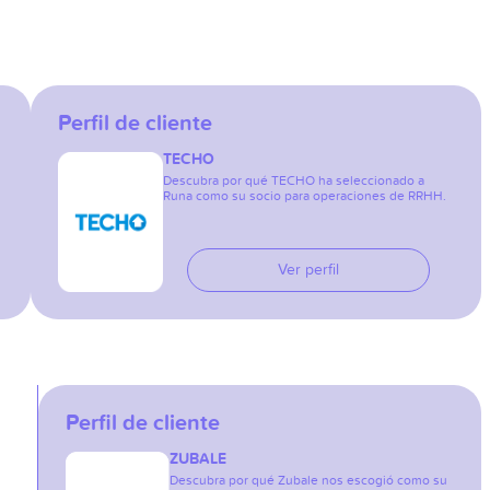
Perfil de cliente
TECHO
Descubra por qué TECHO ha seleccionado a
Runa como su socio para operaciones de RRHH.
Ver perfil
Perfil de cliente
ZUBALE
Descubra por qué Zubale nos escogió como su