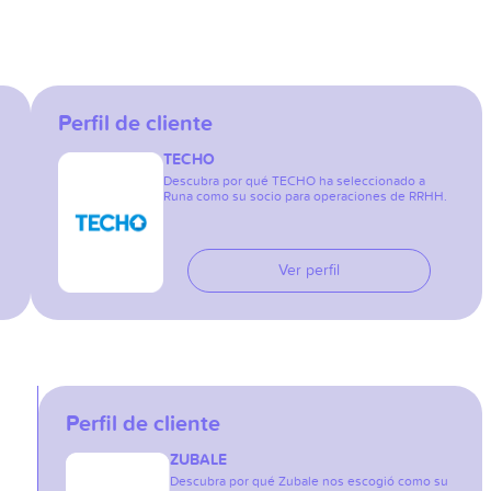
Perfil de cliente
TECHO
Descubra por qué TECHO ha seleccionado a
Runa como su socio para operaciones de RRHH.
Ver perfil
Perfil de cliente
ZUBALE
Descubra por qué Zubale nos escogió como su