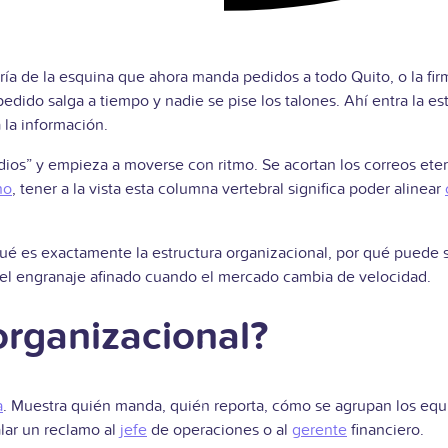
ía de la esquina que ahora manda pedidos a todo Quito, o la fi
edido salga a tiempo y nadie se pise los talones. Ahí entra la e
 la información.
os” y empieza a moverse con ritmo. Se acortan los correos etern
no
, tener a la vista esta columna vertebral significa poder alinear
a: qué es exactamente la estructura organizacional, por qué pued
l engranaje afinado cuando el mercado cambia de velocidad.
organizacional?
a
. Muestra quién manda, quién reporta, cómo se agrupan los equi
lar un reclamo al
jefe
de operaciones o al
gerente
financiero.