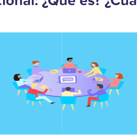
cional: ¿Qué es? ¿Cuá