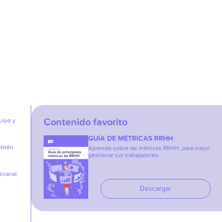
Contenido favorito
uipo y
GUÍA DE MÉTRICAS RRHH
obtén
Aprende sobre las métricas RRHH, para mejor
gestionar tus trabajadores.
icanal,
Descargar