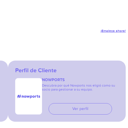
¡Empieza ahora!
Perfil de Cliente
NOWPORTS
Descubra por qué Nowports nos eligió como su
socio para gestionar a su equipo.
Ver perfil