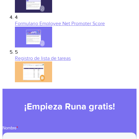
4
Formulario Employee Net Promoter Score
5
Registro de lista de tareas
¡Empieza Runa gratis!