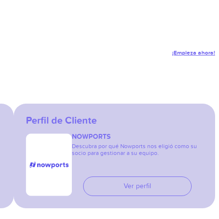
¡Empieza ahora!
Perfil de Cliente
NOWPORTS
Descubra por qué Nowports nos eligió como su
socio para gestionar a su equipo.
Ver perfil