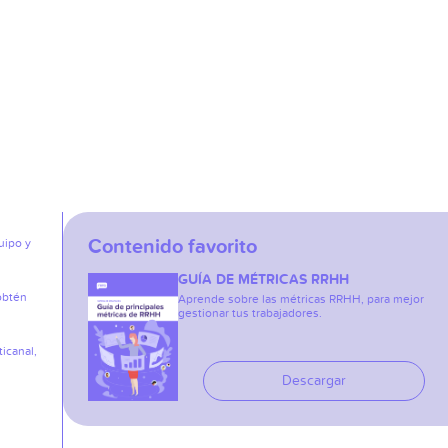
Contenido favorito
uipo y
GUÍA DE MÉTRICAS RRHH
obtén
Aprende sobre las métricas RRHH, para mejor
gestionar tus trabajadores.
icanal,
Descargar