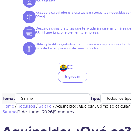
rápidamente.
Accede a calculadoras gratuitas para todas tus necesidades
RRHH.
Descarga guías gratuitas que te ayudará a diseñar un área d
RRHH que funcione bien en tu empresa.
Utiliza plantillas gratuitas que le ayudarán a gestionar el cicl
vida de los empleados de principio a fin.
EC
Ingresar
Tema:
Tipo:
Salario
Todos los tip
Home
/
Recursos
/
Salario
/
Aguinaldo: ¿Qué es? ¿Cómo se calcula?
Salario
|
9 de Junio, 2026
|
9 minutos