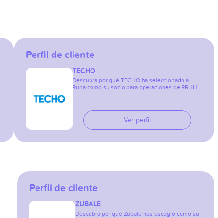
Perfil de cliente
TECHO
Descubra por qué TECHO ha seleccionado a
Runa como su socio para operaciones de RRHH.
Ver perfil
Perfil de cliente
ZUBALE
Descubra por qué Zubale nos escogió como su