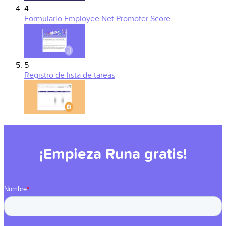
4
Formulario Employee Net Promoter Score
5
Registro de lista de tareas
¡Empieza Runa gratis!