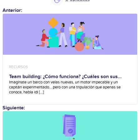
Anterior:
RECURSOS
Team building: ¿Cómo funciona? ¿Cuáles son sus
beneficios?
Imagínate un barco con velas nuevas, un motor impecable y un
capitán experimentado… pero con una tripulación que apenas se
conoce, habla idi [...]
Siguiente: