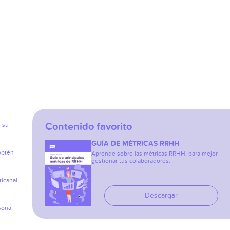
Contenido favorito
r su
GUÍA DE MÉTRICAS RRHH
obtén
Aprende sobre las métricas RRHH, para mejor
gestionar tus colaboradores.
icanal,
Descargar
sonal