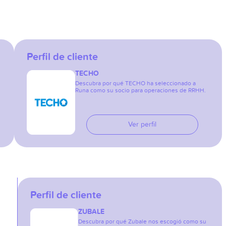
Perfil de cliente
TECHO
Descubra por qué TECHO ha seleccionado a
Runa como su socio para operaciones de RRHH.
Ver perfil
Perfil de cliente
ZUBALE
Descubra por qué Zubale nos escogió como su