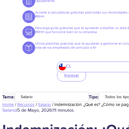
rápidamente.
Accede a calculadoras gratuitas para todas tus necesidades
RRHH.
Descarga guías gratuitas que te ayudarán a diseñar un área 
RRHH que funcione bien en tu empresa
Utiliza plantillas gratuitas que te ayudarán a gestionar el cicl
vida de los empleados de principio a fin
CL
Ingresar
Tema:
Tipo:
Salario
Todos los tip
Home
/
Recursos
/
Salario
/
Indemnización: ¿Qué es? ¿Cómo se pag
Salario
|
5 de Mayo, 2026
|
11 minutos