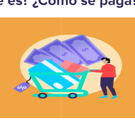
é es? ¿Cómo se paga