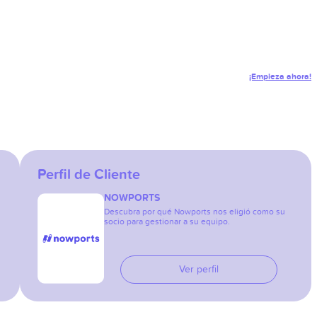
¡Empieza ahora!
Perfil de Cliente
NOWPORTS
Descubra por qué Nowports nos eligió como su
socio para gestionar a su equipo.
Ver perfil