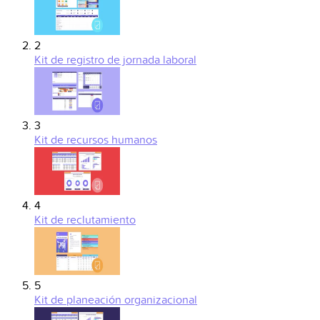
2
Kit de registro de jornada laboral
3
Kit de recursos humanos
4
Kit de reclutamiento
5
Kit de planeación organizacional