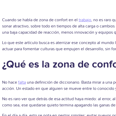
Cuando se habla de zona de confort en el
trabajo
, no es raro 
sonar atractivo, sobre todo en tiempos de alta carga o cambio
una baja capacidad de reacción, menos innovación y equipos 
Lo que este artículo busca es aterrizar ese concepto al mundo
actuar para fomentar culturas que empujen el desarrollo, sin f
¿Qué es la zona de confo
No hace
falta
una definición de diccionario. Basta mirar a una 
acción. Un estado en que alguien se mueve entre lo conocido y 
No es raro ver que detrás de esa actitud haya miedo: al error,
como sea, ese quedarse quieto termina apagando las ganas de 
En el día a día, esto se nota en gestos simples: evitar nuevos p