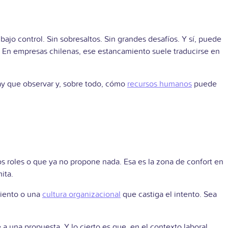
ajo control. Sin sobresaltos. Sin grandes desafíos. Y sí, puede
. En empresas chilenas, ese estancamiento suele traducirse en
ay que observar y, sobre todo, cómo
recursos humanos
puede
s roles o que ya no propone nada. Esa es la zona de confort en
ita.
miento o una
cultura organizacional
que castiga el intento. Sea
 a una propuesta. Y lo cierto es que, en el contexto laboral