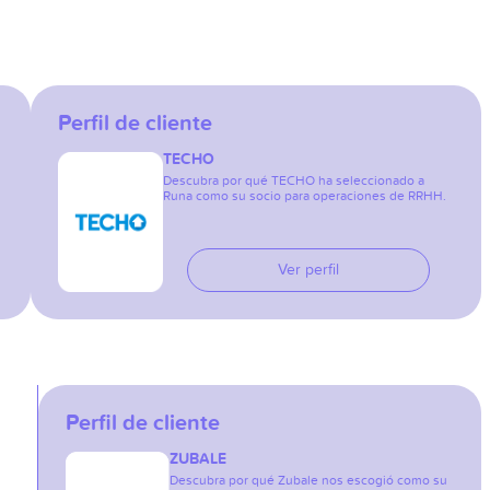
Perfil de cliente
TECHO
Descubra por qué TECHO ha seleccionado a
Runa como su socio para operaciones de RRHH.
Ver perfil
Perfil de cliente
ZUBALE
Descubra por qué Zubale nos escogió como su