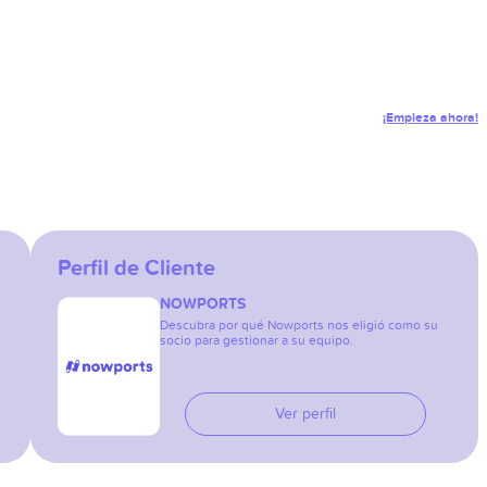
¡Empieza ahora!
Perfil de Cliente
NOWPORTS
Descubra por qué Nowports nos eligió como su
socio para gestionar a su equipo.
Ver perfil