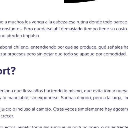
que a muchos les venga a la cabeza esa rutina donde todo parece b
s constantes. Pero quedarse ahí demasiado tiempo tiene su costo
que pierden impulso.
 laboral chileno, entendiendo por qué se produce, qué señales h
orzar procesos pero sin dejar que todo se apague por comodidad.
rt?
persona que lleva años haciendo lo mismo, que evita tomar nuevo
lo manejable, sin exponerse. Suena cómodo, pero a la larga, lim
 al juicio o incluso al cambio. Otras veces simplemente hay agota
crecer.
royectos, repetir fórmulas aunque ya no funcionen, o callar frente