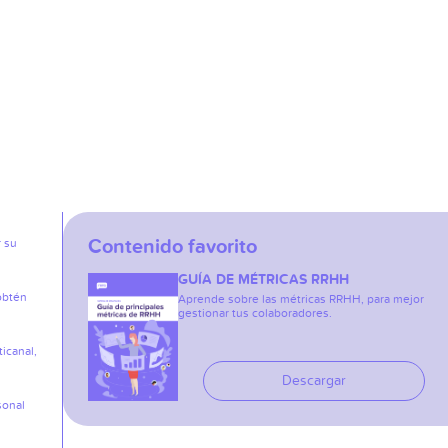
Contenido favorito
r su
GUÍA DE MÉTRICAS RRHH
obtén
Aprende sobre las métricas RRHH, para mejor
gestionar tus colaboradores.
icanal,
Descargar
sonal