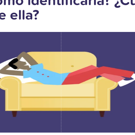
mo identificarla? ¿C
e ella?