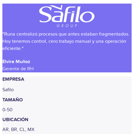
"Runa centralizó procesos que antes estaban fragmentados.
Hoy tenemos control, cero trabajo manual y una operación
eficiente."
Elvira Muñoz
Gerente de RH
EMPRESA
Safilo
TAMAÑO
0-50
UBICACIÓN
AR, BR, CL, MX