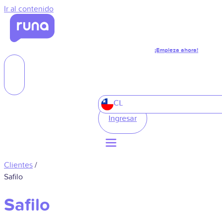
Ir al contenido
¡Empieza ahora!
CL
Ingresar
Clientes
/
Safilo
Safilo