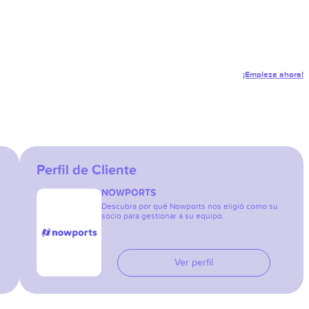
¡Empieza ahora!
Perfil de Cliente
NOWPORTS
Descubra por qué Nowports nos eligió como su
socio para gestionar a su equipo.
Ver perfil