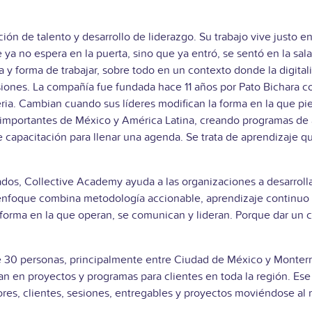
ión de talento y desarrollo de liderazgo. Su trabajo vive just
 ya no espera en la puerta, sino que ya entró, se sentó en la sa
 y forma de trabajar, sobre todo en un contexto donde la digitaliz
siones. La compañía fue fundada hace 11 años por Pato Bichara 
ria. Cambian cuando sus líderes modifican la forma en la que pien
importantes de México y América Latina, creando programas de 
e capacitación para llenar una agenda. Se trata de aprendizaje q
tados, Collective Academy ayuda a las organizaciones a desarrolla
u enfoque combina metodología accionable, aprendizaje continuo 
 forma en la que operan, se comunican y lideran. Porque dar un
30 personas, principalmente entre Ciudad de México y Monterre
n en proyectos y programas para clientes en toda la región. Ese
ores, clientes, sesiones, entregables y proyectos moviéndose al