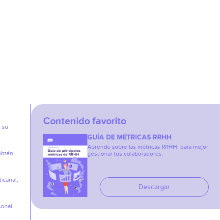
Contenido favorito
r su
GUÍA DE MÉTRICAS RRHH
Aprende sobre las métricas RRHH, para mejor
obtén
gestionar tus colaboradores.
icanal,
Descargar
sonal