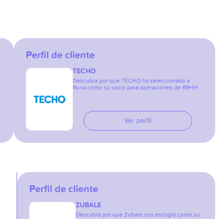
Perfil de cliente
TECHO
Descubra por qué TECHO ha seleccionado a
Runa como su socio para operaciones de RRHH.
Ver perfil
Perfil de cliente
ZUBALE
Descubra por qué Zubale nos escogió como su