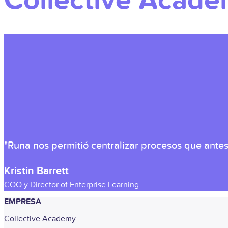
Collective Acad
"Runa nos permitió centralizar procesos que ant
Kristin Barrett
COO y Director of Enterprise Learning
EMPRESA
Collective Academy