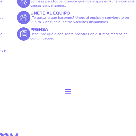
der
Sonrisas para todos. Conoce qué nos inspira en Runa y con qué
causas simpatizamos.
ÚNETE AL EQUIPO
 de
¿Te gusta lo que hacemos? Únete al equipo y conviértete en
Runito. Consulta nuestras vacantes disponibles.
PRENSA
de
Descubre qué dicen sobre nosotros en distintos medios de
comunicación.
o de