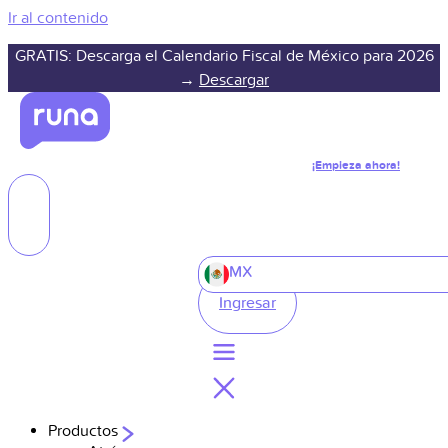
Ir al contenido
GRATIS: Descarga el Calendario Fiscal de México para 2026
→
Descargar
¡Empieza ahora!
MX
Ingresar
Productos