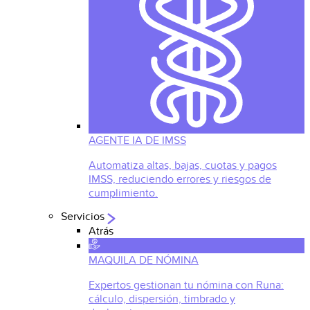
AGENTE IA DE IMSS
Automatiza altas, bajas, cuotas y pagos
IMSS, reduciendo errores y riesgos de
cumplimiento.
Servicios
Atrás
MAQUILA DE NÓMINA
Expertos gestionan tu nómina con Runa:
cálculo, dispersión, timbrado y