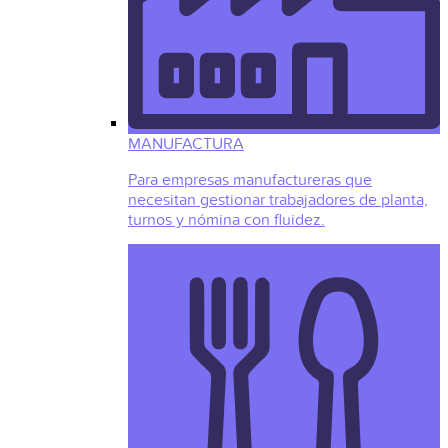
MANUFACTURA
Para empresas manufactureras que
necesitan gestionar trabajadores de planta,
turnos y nómina con fluidez.