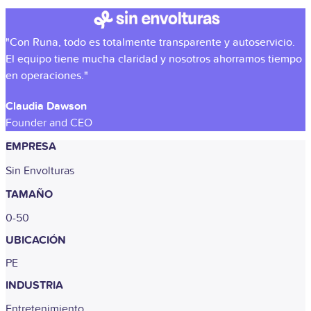
"Con Runa, todo es totalmente transparente y autoservicio.
El equipo tiene mucha claridad y nosotros ahorramos tiempo
en operaciones."
Claudia Dawson
Founder and CEO
EMPRESA
Sin Envolturas
TAMAÑO
0-50
UBICACIÓN
PE
INDUSTRIA
Entretenimiento