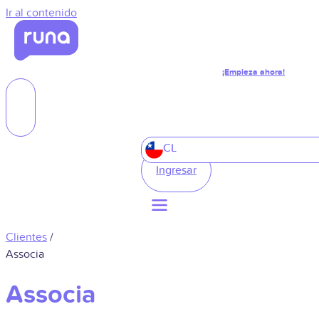
Ir al contenido
¡Empieza ahora!
CL
Ingresar
Clientes
/
Associa
Associa