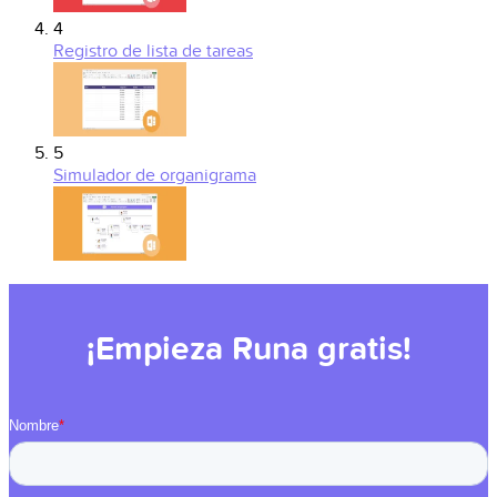
4
Registro de lista de tareas
5
Simulador de organigrama
¡Empieza Runa gratis!