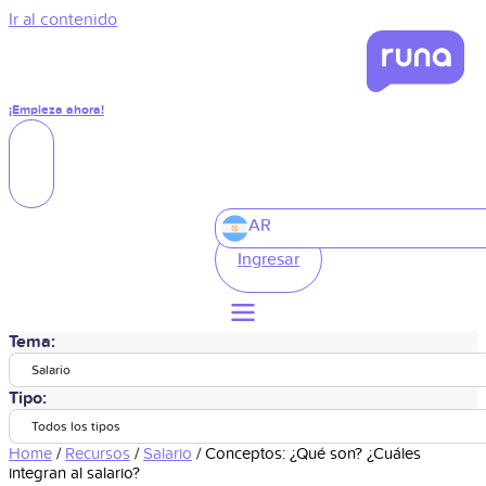
Ir al contenido
¡Empieza ahora!
AR
Ingresar
Tema:
Salario
Tipo:
Todos los tipos
Home
/
Recursos
/
Salario
/
Conceptos: ¿Qué son? ¿Cuáles
integran al salario?