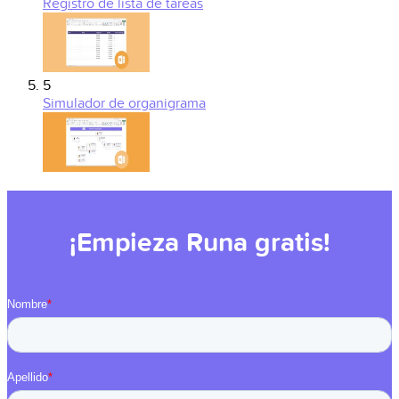
Registro de lista de tareas
5
Simulador de organigrama
¡Empieza Runa gratis!