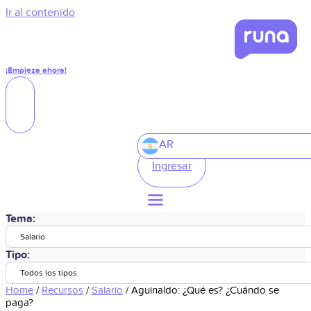
Ir al contenido
¡Empieza ahora!
AR
Ingresar
Tema:
Salario
Tipo:
Todos los tipos
Home
/
Recursos
/
Salario
/
Aguinaldo: ¿Qué es? ¿Cuándo se
paga?