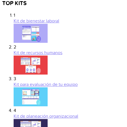
TOP KITS
1
Kit de bienestar laboral
2
Kit de recursos humanos
3
Kit para evaluación de tu equipo
4
Kit de planeación organizacional