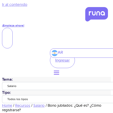
Ir al contenido
¡Empieza ahora!
AR
Ingresar
Tema:
Salario
Tipo:
Todos los tipos
Home
/
Recursos
/
Salario
/
Bono jubilados: ¿Qué es? ¿Cómo
registrarse?