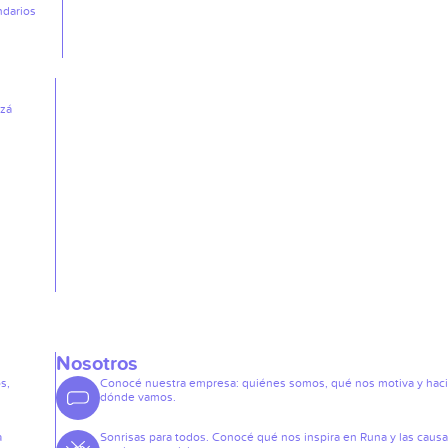
ndarios
izá
Nosotros
s,
Conocé nuestra empresa: quiénes somos, qué nos motiva y hac
dónde vamos.
a
Sonrisas para todos. Conocé qué nos inspira en Runa y las caus