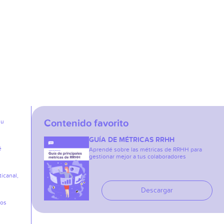
Contenido favorito
su
GUÍA DE MÉTRICAS RRHH
é
Aprendé sobre las métricas de RRHH para
gestionar mejor a tus colaboradores
icanal,
Descargar
los