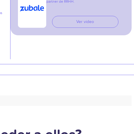
partner de RRHH.
as
Ver video