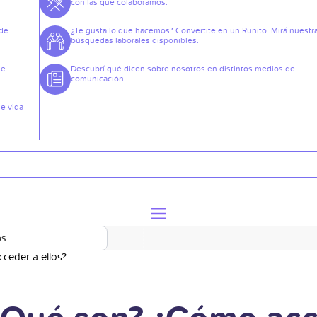
con las que colaboramos.
 de
¿Te gusta lo que hacemos? Convertite en un Runito. Mirá nuestr
búsquedas laborales disponibles.
de
Descubrí qué dicen sobre nosotros en distintos medios de
comunicación.
de vida
os
ceder a ellos?