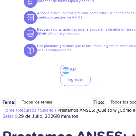
aprender de forma rápida y sencilla.
Accedé a calculadoras gratuitas para todas tus necesidades
sueldos y gestión de RRHH.
Descargá guías gratuitas que te ayudarán a diseñar un área 
RRHH eficiente y alineada.
Usá plantillas gratuitas que te facilitarán la gestión del ciclo 
de tus colaboradores.
AR
Ingresar
Tema:
Tipo:
Todos los temas
Todos los tip
Home
/
Recursos
/
Salario
/
Prestamos ANSES: ¿Qué son? ¿Cómo ac
Salario
|
29 de Julio, 2026
|
8 minutos