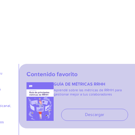
Contenido favorito
su
GUÍA DE MÉTRICAS RRHH
é
Aprendé sobre las métricas de RRHH para
gestionar mejor a tus colaboradores
icanal,
Descargar
los