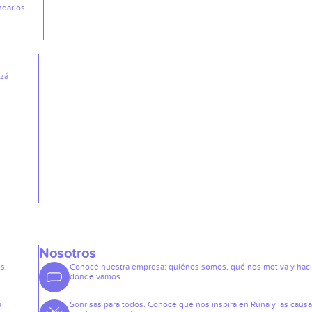
ndarios
izá
Nosotros
s,
Conocé nuestra empresa: quiénes somos, qué nos motiva y hac
dónde vamos.
a
Sonrisas para todos. Conocé qué nos inspira en Runa y las caus