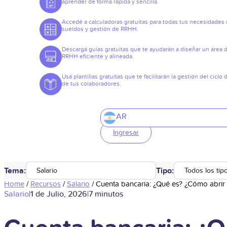
aprender de forma rápida y sencilla.
Accedé a calculadoras gratuitas para todas tus necesidades
sueldos y gestión de RRHH.
Descargá guías gratuitas que te ayudarán a diseñar un área 
RRHH eficiente y alineada.
Usá plantillas gratuitas que te facilitarán la gestión del ciclo 
de tus colaboradores.
AR
Ingresar
Tema:
Tipo:
Salario
Todos los tip
Home
/
Recursos
/
Salario
/
Cuenta bancaria: ¿Qué es? ¿Cómo abrir
Salario
|
1 de Julio, 2026
|
7 minutos