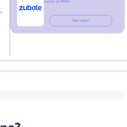
partner de RRHH.
as
Ver video