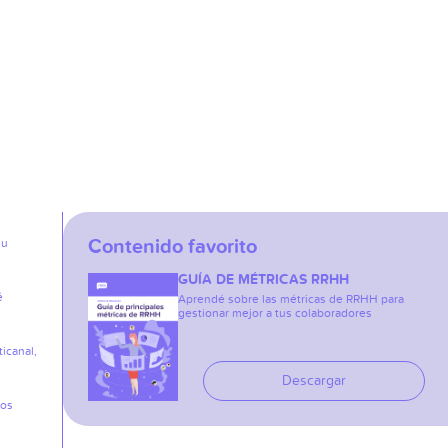
Contenido favorito
su
GUÍA DE MÉTRICAS RRHH
é
Aprendé sobre las métricas de RRHH para
gestionar mejor a tus colaboradores
icanal,
Descargar
los