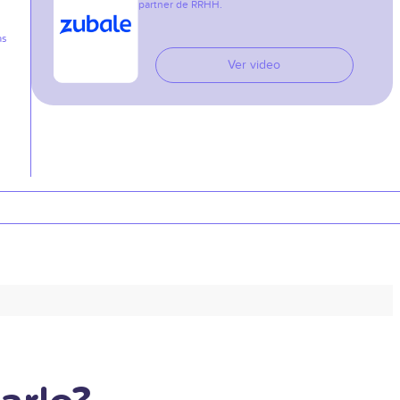
partner de RRHH.
as
Ver video