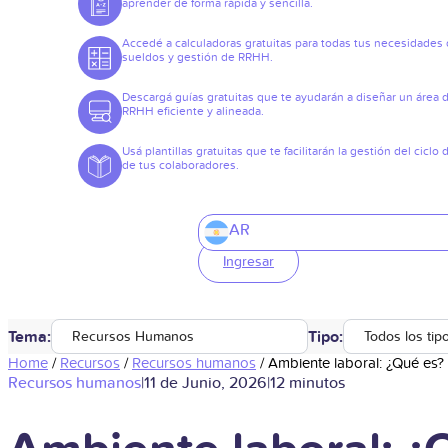
aprender de forma rápida y sencilla.
Accedé a calculadoras gratuitas para todas tus necesidades
sueldos y gestión de RRHH.
Descargá guías gratuitas que te ayudarán a diseñar un área 
RRHH eficiente y alineada.
Usá plantillas gratuitas que te facilitarán la gestión del ciclo 
de tus colaboradores.
AR
Ingresar
Tema:
Tipo:
Recursos Humanos
Todos los tip
Home
/
Recursos
/
Recursos humanos
/
Ambiente laboral: ¿Qué es
Recursos humanos
|
11 de Junio, 2026
|
12 minutos