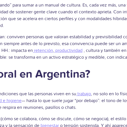
ndo” para sumar a un manual de cultura. Es, cada vez más, una v
cidad de sostener gente clave cuando el contexto aprieta. Con in
ción que se acelera en ciertos perfiles y con modalidades híbrida
d.
n: conviven personas que valoran estabilidad y previsibilidad c
n siempre antes de lo previsto, esa convivencia puede ser un am
. HH.: impacta en
retención
,
productividad
, cultura y también en
ible: se transforma en un activo estratégico y medible, con indi
oral en Argentina?
diciones que las personas viven en su
trabajo
, no solo en lo fís
d e higiene
— hasta lo que suele jugar “por debajo”: el tono de l
 respira en reuniones, pasillos o chats.
 (cómo se colabora, cómo se discute, cómo se negocia), el estil
nza y la sensación de
bienestar
o tensión sostenida. Y ahí aparece