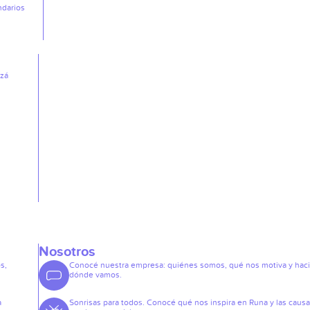
ndarios
izá
Nosotros
s,
Conocé nuestra empresa: quiénes somos, qué nos motiva y hac
dónde vamos.
a
Sonrisas para todos. Conocé qué nos inspira en Runa y las caus