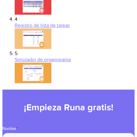
4
Registro de lista de tareas
5
Simulador de organigrama
¡Empieza Runa gratis!