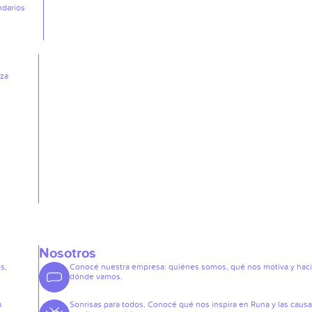
ndarios
izá
Nosotros
s,
Conocé nuestra empresa: quiénes somos, qué nos motiva y hac
dónde vamos.
a
Sonrisas para todos. Conocé qué nos inspira en Runa y las caus