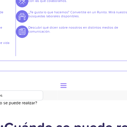
con las que colaboramos.
 de
¿Te gusta lo que hacemos? Convertite en un Runito. Mirá nuestr
búsquedas laborales disponibles.
de
Descubrí qué dicen sobre nosotros en distintos medios de
comunicación.
de vida
os
o se puede realizar?