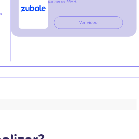
partner de RRHH.
as
Ver video