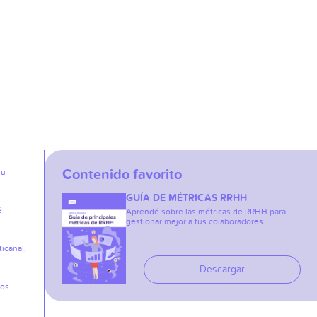
Contenido favorito
su
GUÍA DE MÉTRICAS RRHH
é
Aprendé sobre las métricas de RRHH para
gestionar mejor a tus colaboradores
icanal,
Descargar
los