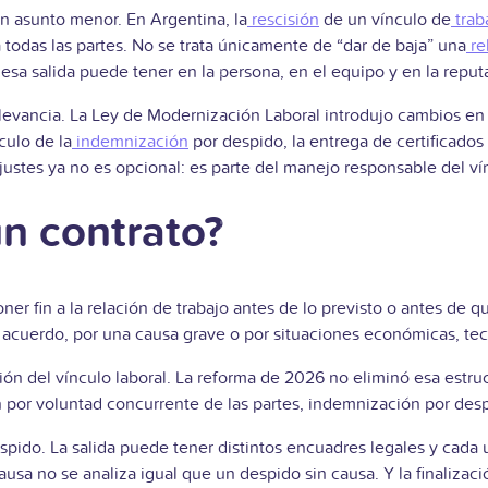
un asunto menor. En Argentina, la
rescisión
de un vínculo de
trab
todas las partes. No se trata únicamente de “dar de baja” una
re
esa salida puede tener en la persona, en el equipo y en la reput
evancia. La Ley de Modernización Laboral introdujo cambios en 
culo de la
indemnización
por despido, la entrega de certificados
justes ya no es opcional: es parte del manejo responsable del vín
un contrato?
oner fin a la relación de trabajo antes de lo previsto o antes de 
 acuerdo, por una causa grave o por situaciones económicas, tec
ión del vínculo laboral. La reforma de 2026 no eliminó esa estruc
ón por voluntad concurrente de las partes, indemnización por desp
espido. La salida puede tener distintos encuadres legales y cad
a no se analiza igual que un despido sin causa. Y la finalizaci