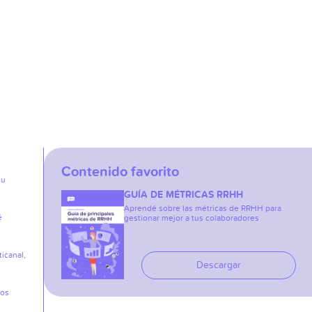
Contenido favorito
su
GUÍA DE MÉTRICAS RRHH
Aprendé sobre las métricas de RRHH para
é
gestionar mejor a tus colaboradores
icanal,
Descargar
los