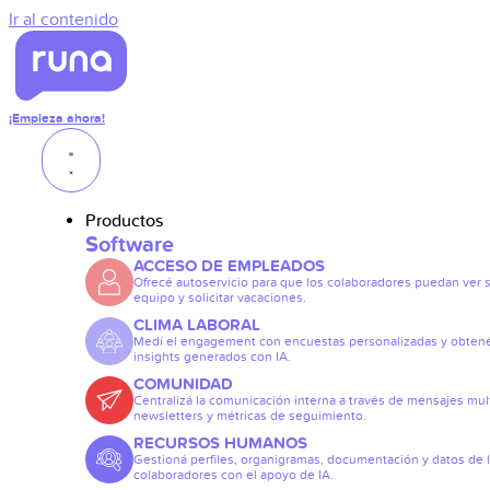
Ir al contenido
¡Empieza ahora!
Productos
Software
ACCESO DE EMPLEADOS
Ofrecé autoservicio para que los colaboradores puedan ver 
equipo y solicitar vacaciones.
CLIMA LABORAL
Medí el engagement con encuestas personalizadas y obten
insights generados con IA.
COMUNIDAD
Centralizá la comunicación interna a través de mensajes mult
newsletters y métricas de seguimiento.
RECURSOS HUMANOS
Gestioná perfiles, organigramas, documentación y datos de 
colaboradores con el apoyo de IA.