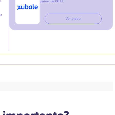
as
partner de RRHH.
as
Ver video