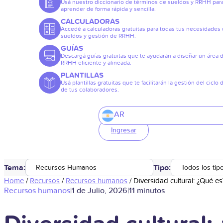
Usá nuestro diccionario de términos de sueldos y RRHH par
aprender de forma rápida y sencilla.
CALCULADORAS
Accedé a calculadoras gratuitas para todas tus necesidades
sueldos y gestión de RRHH.
GUÍAS
Descargá guías gratuitas que te ayudarán a diseñar un área 
RRHH eficiente y alineada.
PLANTILLAS
Usá plantillas gratuitas que te facilitarán la gestión del ciclo 
de tus colaboradores.
AR
Ingresar
Tema:
Tipo:
Recursos Humanos
Todos los tip
Home
/
Recursos
/
Recursos humanos
/
Diversidad cultural: ¿Qué e
Recursos humanos
|
1 de Julio, 2026
|
11 minutos