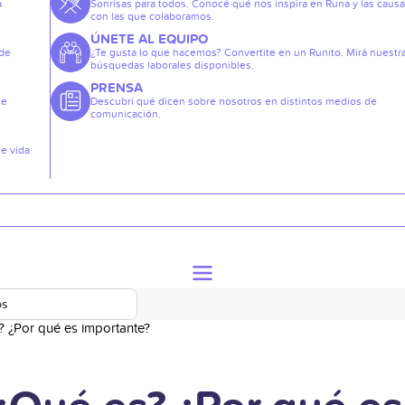
a
Sonrisas para todos. Conocé qué nos inspira en Runa y las caus
con las que colaboramos.
ÚNETE AL EQUIPO
 de
¿Te gusta lo que hacemos? Convertite en un Runito. Mirá nuestr
búsquedas laborales disponibles.
PRENSA
de
Descubrí qué dicen sobre nosotros en distintos medios de
comunicación.
de vida
os
s? ¿Por qué es importante?