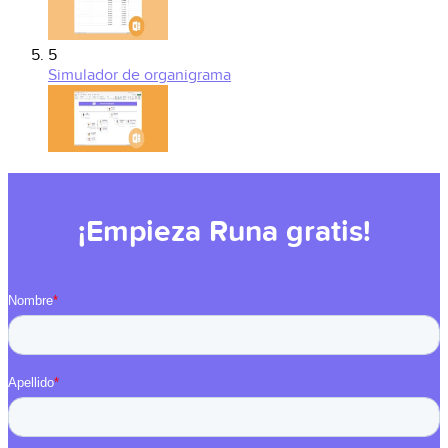
5
Simulador de organigrama
¡Empieza Runa gratis!